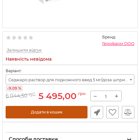
Бренд:
Герофарм ООО
Залишити відгук
Наявність невідома
Варіант:
Седжаро раствор для подкожного введ 5 мг/доза шприц-ручка 2,4 мл 1 шт+иглы 4 шт
-9.09 %
5 495,00
грн
−
+
6 044,50
грн
Додати в кошик
Способи доставки