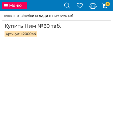
0
Меню
Головна
Вітаміни та БАДи
Ним №60 таб.
Купить Ним №60 таб.
=200044
Артикул: