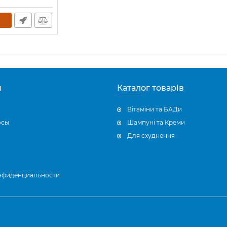
н
Каталог товарів
Вітаміни та БАДи
осы
Шампуні та Креми
Для схуднення
нфиденциальности