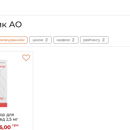
ик АО
амовчуванням
ціною
назвою
рейтингу
вор для
д 2,5 мг
оинжекторах
грн
6,00