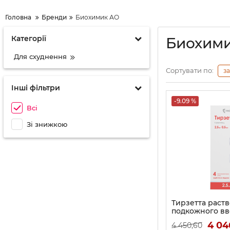
Головна
Бренди
Биохимик АО
Категорії
Биохим
Для схуднення
Сортувати по:
з
Інші фільтри
-9.09 %
Всі
Зі знижкою
Тирзетта раст
подкожного вве
шприцы в авт
4 04
4 450,60
0,5 мл 4 шт